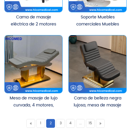
Cama de masaje
Soporte Muebles
eléctrica de 2 motores
comerciales Muebles
con control de pie, a
comerciales Cama de
buen precio, para salón
belleza eléctrica giratoria
de belleza.
con 4 motores para la
clínica de salón de
belleza
Mesa de masaje de lujo
Cama de belleza negra
curvada, 4 motores,
lujosa, mesa de masaje
mesa de tratamiento de
para salón, tratamiento
salón, cama de belleza
curvo eléctrico, cama de
1
2
3
4
...
15
Facial eléctrica
pestañas faciales con 3