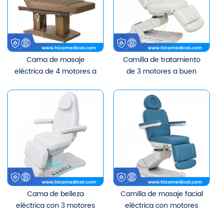
SPA.
Cama de masaje
Camilla de tratamiento
eléctrica de 4 motores a
de 3 motores a buen
buen precio, lujosa, para
precio para salón de
terapia corporal, belleza,
belleza, spa, masaje
clínica estética,
facial, extensión corporal,
tratamiento facial, silla
extensión de pestañas,
médica estética.
camilla multifuncional.
Cama de belleza
Camilla de masaje facial
eléctrica con 3 motores
eléctrica con motores