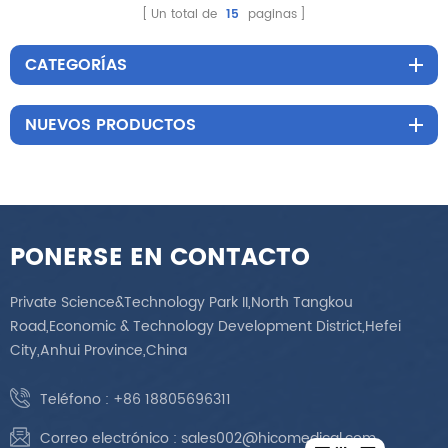
ergonómica para
motores
Un total de
15
paginas
pestañas con Base
dorada
CATEGORÍAS
NUEVOS PRODUCTOS
PONERSE EN CONTACTO
Private Science&Technology Park II,North Tangkou
Road,Economic & Technology Development District,Hefei
City,Anhui Province,China
Teléfono :
+86 18805696311
Correo electrónico :
sales002@hicomedical.com