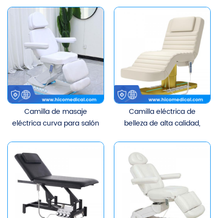
CE a buen precio, para
3/4, la más vendida.
spa, masaje, clínica
estética, tratamiento
facial y corporal, silla
médica estética.
Camilla de masaje
Camilla eléctrica de
eléctrica curva para salón
belleza de alta calidad,
de belleza 2026, para
cama de lujo para clínica
tratamiento facial de
de masajes estéticos,
pestañas con 3 motores
tratamiento facial, sillón
médico estético con
pedal.