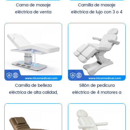
Cama de masaje
Camilla de masaje
eléctrica de venta
eléctrica de lujo con 3 o 4
popular, mesa de
motores y altura
tratamiento facial para
ajustable para
spa, mesa de pestañas
tratamientos faciales y
cosméticas, muebles de
de belleza. Sillón
salón, cama de belleza
cosmético.
eléctrica
Camilla de belleza
Sillón de pedicura
eléctrica de alta calidad,
eléctrico de 4 motores a
equipo de salón, cama
buen precio, sillón de
de masaje eléctrica,
patas separadas, sillón de
cama cosmética para
tratamiento eléctrico,
pestañas con 3 motores
cama de masaje
y control de pie.
eléctrico para pies tipo