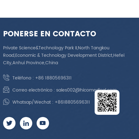
PONERSE EN CONTACTO
Private Science&Technology Park II,North Tangkou
Road,Economic & Technology Development District,Hefei
City,Anhui Province,China
Teléfono :
+86 18805696311
Correo electrónico :
sales002@hicomedical.com
Whatsap/Wechat :
+8618805696311