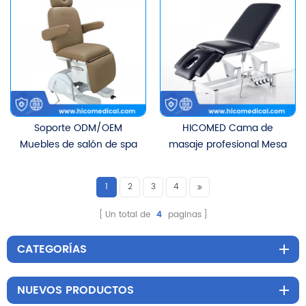
Belleza Pestañas Cama
salón de belleza, cama
Cosmética Ajuste
de belleza cosmética,
Eléctrico Cama de Belleza
motores 3/4
Soporte ODM/OEM
HICOMED Cama de
Muebles de salón de spa
masaje profesional Mesa
Mesa de masaje eléctrica
de terapia quiropráctica
ajustable de 90 grados
Ajuste eléctrico de altura
1
2
3
4
Cama facial de belleza
Control dual con 2
con 3/4 motores
motores a la venta
Un total de
4
paginas
CATEGORÍAS
NUEVOS PRODUCTOS