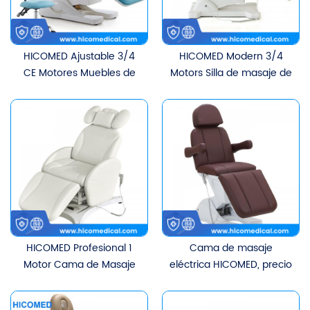
HICOMED Ajustable 3/4
HICOMED Modern 3/4
CE Motores Muebles de
Motors Silla de masaje de
salón de belleza Cama
elevación eléctrica
de belleza Cama de
Muebles de salón de spa
terapia facial cosmética
Cama cosmética facial
Cama de masaje con
Cama de masaje
función de calefacción
multifuncional
HICOMED Profesional 1
Cama de masaje
Motor Cama de Masaje
eléctrica HICOMED, ​​precio
Eléctrica Mesa Silla
barato moderno, ajuste
Muebles de Salón de
eléctrico, muebles de