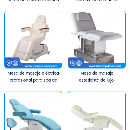
funcional completa de
belleza de la tabla del
lujo para salón
masaje de los muebles
del salón del balneario
del OEM con los motores
3/4
Mesa de masaje eléctrica
Mesa de masaje
profesional para spa de
esteticista de lujo,
belleza para el hogar y el
muebles de salón de
salón
belleza, cama de
pestañas, Spa eléctrico
cosmético, cama de
masaje Facial de belleza