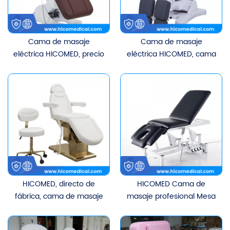
Cama de masaje
Cama de masaje
eléctrica HICOMED, ​​precio
eléctrica HICOMED, ​​cama
barato moderno, ajuste
de examen ginecológico
eléctrico, muebles de
multifuncional, cama de
salón de belleza, cama
tratamiento de
de belleza cosmética,
diagnóstico privado con 5
motores 3/4
motores
HICOMED, ​​directo de
HICOMED Cama de
fábrica, cama de masaje
masaje profesional Mesa
con Base dorada, salón
de terapia quiropráctica
de belleza, muebles para
Ajuste eléctrico de altura