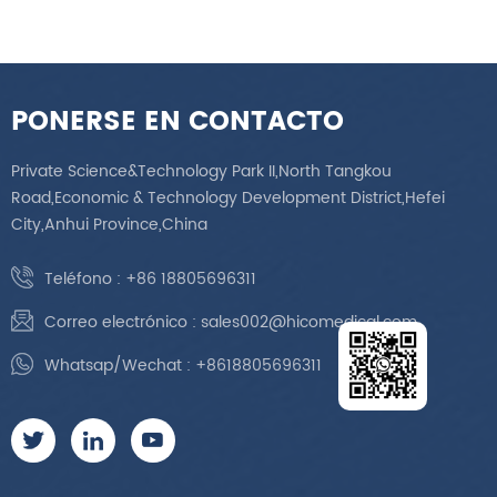
PONERSE EN CONTACTO
Private Science&Technology Park II,North Tangkou
Road,Economic & Technology Development District,Hefei
City,Anhui Province,China
Teléfono :
+86 18805696311
Correo electrónico :
sales002@hicomedical.com
Whatsap/Wechat :
+8618805696311