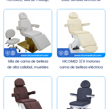
ajuste de altura eléctrico,
fábrica HICOMED, ​​salón
cama cosmética de
de belleza, muebles de
belleza móvil con
Spa, cama de pestañas,
dispositivo de soporte de
cama cosmética para
papel
terapia corporal Facial,
cama de belleza
Silla de cama de belleza
HICOMED 3/4 motores
de alta calidad, muebles
cama de belleza eléctrica
de salón de belleza, Base
moderna tratamiento
dorada, cama de masaje
Facial ajuste eléctrico
de tres motores, cama de
cama de mesa de
pestañas de ajuste
masaje de pestañas
eléctrico a la venta
cosmética