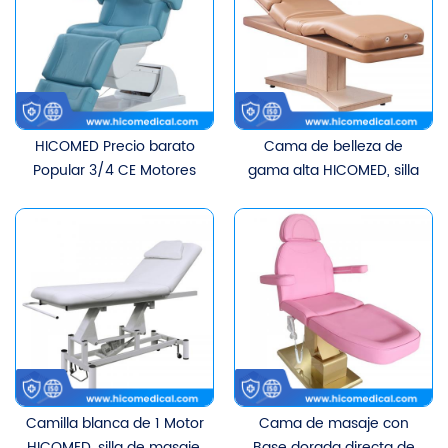
HICOMED Precio barato
Cama de belleza de
Popular 3/4 CE Motores
gama alta HICOMED, ​​silla
Cama de masaje
de terapia de tratamiento
eléctrica Muebles de
Facial, cama de pestañas
salón de belleza Silla
cosmética, cama de
multifuncional Cama
masaje eléctrica
cosmética facial Cama
multifuncional con 3
de belleza
motores
Camilla blanca de 1 Motor
Cama de masaje con
HICOMED, ​​silla de masaje,
Base dorada directa de