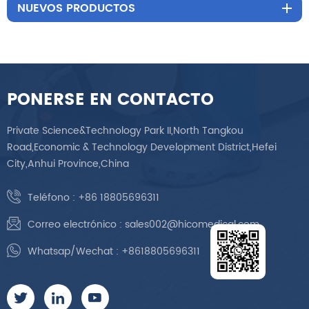
NUEVOS PRODUCTOS
PONERSE EN CONTACTO
Private Science&Technology Park II,North Tangkou
Road,Economic & Technology Development District,Hefei
City,Anhui Province,China
Teléfono :
+86 18805696311
Correo electrónico :
sales002@hicomedical.com
Whatsap/Wechat :
+8618805696311