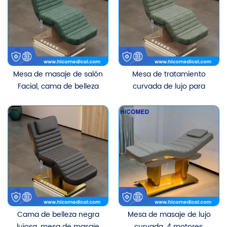
Mesa de masaje de salón
Mesa de tratamiento
Facial, cama de belleza
curvada de lujo para
lujosa, mesa de pestañas
salón de belleza, cama
de tratamiento curvada
de belleza Facial eléctrica
eléctrica con 3 motores
ergonómica blanca para
pestañas
Cama de belleza negra
Mesa de masaje de lujo
lujosa, mesa de masaje
curvada, 4 motores,