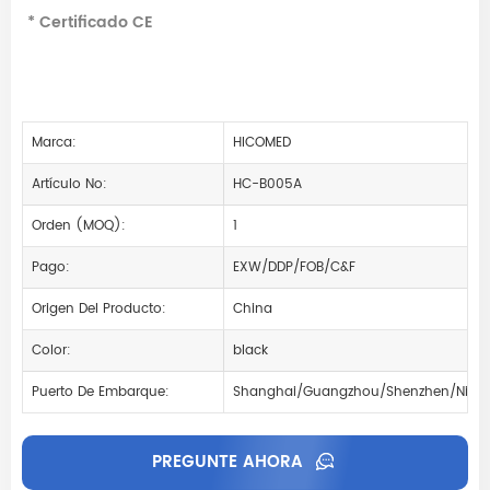
* Certificado CE
Marca:
HICOMED
Artículo No:
HC-B005A
Orden (MOQ):
1
Pago:
EXW/DDP/FOB/C&F
Origen Del Producto:
China
Color:
black
Puerto De Embarque:
Shanghai/Guangzhou/Shenzhen/Ningb
PREGUNTE AHORA