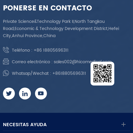
PONERSE EN CONTACTO
Private Science&Technology Park II,North Tangkou
Road,Economic & Technology Development District,Hefei
City,Anhui Province,China
Teléfono :
+86 18805696311
Correo electrónico :
sales002@hicomedical.com
Whatsap/Wechat :
+8618805696311
NECESITAS AYUDA