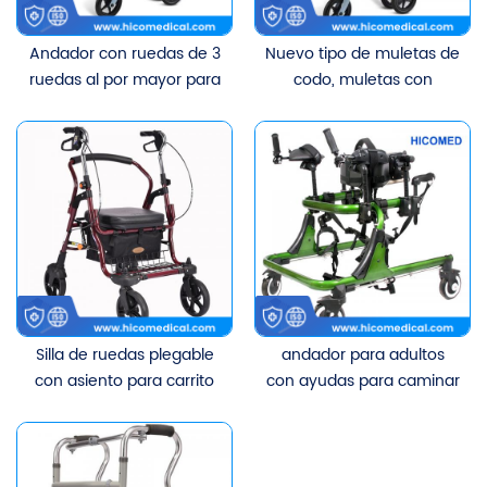
Andador con ruedas de 3
Nuevo tipo de muletas de
ruedas al por mayor para
codo, muletas con
el andador de
ruedas, andador plegable
conducción rodante
envejecido plegable de
peso ligero
Silla de ruedas plegable
andador para adultos
con asiento para carrito
con ayudas para caminar
de compras estable para
ligeras para la movilidad
ancianos