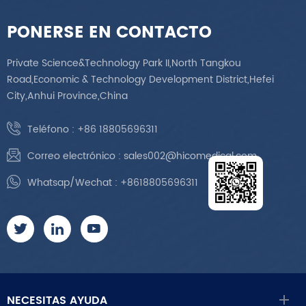
PONERSE EN CONTACTO
Private Science&Technology Park II,North Tangkou
Road,Economic & Technology Development District,Hefei
City,Anhui Province,China
Teléfono :
+86 18805696311
Correo electrónico :
sales002@hicomedical.com
Whatsap/Wechat :
+8618805696311
NECESITAS AYUDA