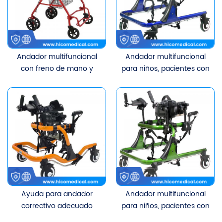
Andador multifuncional
Andador multifuncional
con freno de mano y
para niños, pacientes con
cesta para personas
AME y niños con parálisis
mayores a buen precio
cerebral para
rehabilitación, 140-180cm
Ayuda para andador
Andador multifuncional
correctivo adecuado
para niños, pacientes con
para rehabilitación de
AME y niños con parálisis