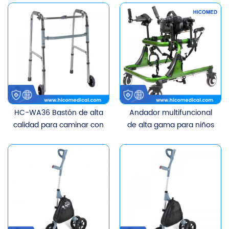
lesiones de extremidades
cerebral para
inferiores SMA DMD para
rehabilitación
niños con parálisis
cerebral de 75-100 cm
HC-WA36 Bastón de alta
Andador multifuncional
calidad para caminar con
de alta gama para niños
ruedas
adecuado para pacientes
con AME y niños con
parálisis cerebral