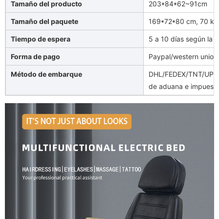
Tamaño del producto
203*84*62~91cm
Tamaño del paquete
169*72*80 cm, 70 kg
Tiempo de espera
5 a 10 días según la 
Forma de pago
Paypal/western union/
Método de embarque
DHL/FEDEX/TNT/UPS/A
de aduana e impuesto