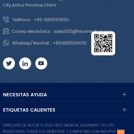
City,Anhui Province,China
Teléfono :
+86 18805696311
Correo electrónico :
sales002@hicomedical.com
Whatsap/Wechat :
+8618805696311
NECESITAS AYUDA
ETIQUETAS CALIENTES
DERECHOS DE AUTOR © 2026 HICO MEDICAL EQUIPMENT CO.,LTD..
RESERVADOS TODOS LOS DERECHOS. |
COMPATIBLE CON RED IPV6