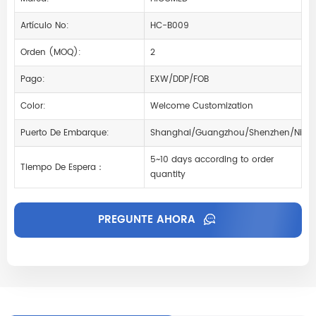
Artículo No:
HC-B009
Orden (MOQ):
2
Pago:
EXW/DDP/FOB
Color:
Welcome Customization
Puerto De Embarque:
Shanghai/Guangzhou/Shenzhen/Ning
5~10 days according to order
Tiempo De Espera：
quantity
PREGUNTE AHORA