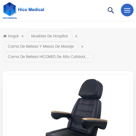
https://www.microsoft.com/en-us/microsoft-teams/log-in
Hogar
Muebles De Hospital
Cama De Belleza Y Mesas De Masaje
Cama De Belleza HICOMED De Alta Calidad, Equipo De Salón De Belleza, Cama De Masaje Eléctrica Con 3 Motores, Cama Cosmética Para Pestañas