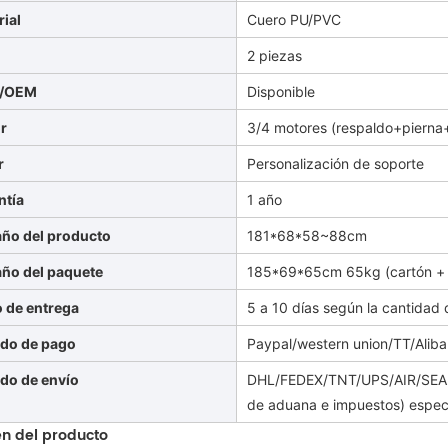
rial
Cuero PU/PVC
Q
2 piezas
/OEM
Disponible
r
3/4 motores (respaldo+pierna+a
r
Personalización de soporte
ntía
1 año
ño del producto
181*68*58~88cm
ño del paquete
185*69*65cm 65kg
(cartón 
o de entrega
5 a 10 días según la cantidad 
do de pago
Paypal/western union/TT/Aliba
do de envío
DHL/FEDEX/TNT/UPS/AIR/SEA (
de aduana e impuestos) espec
n del producto