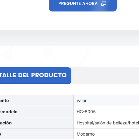
PREGUNTE AHORA
TALLE DEL PRODUCTO
ento
valor
e modelo
HC-B005
cación
Hospital/salón de belleza/hote
o
Moderno