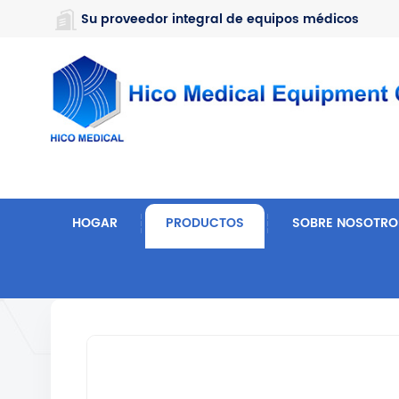
https://www.microsoft.com/en-us/microsoft-teams/log-in
Su proveedor integral de equipos médicos
HOGAR
PRODUCTOS
SOBRE NOSOTRO
Hogar
Muebles De Hospital
Cama De Belleza Y 