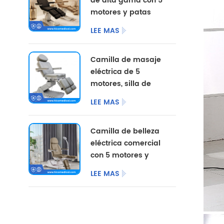
de alta gama con 5
motores y patas
divididas, con
LEE MAS
opciones de color
personalizadas.
Camilla de masaje
eléctrica de 5
motores, silla de
pedicura
LEE MAS
cosmética,
mobiliario de
Camilla de belleza
salón, camilla de
eléctrica comercial
belleza eléctrica
con 5 motores y
para centro de
patas divididas.
podología.
LEE MAS