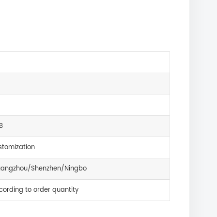
B
tomization
angzhou/Shenzhen/Ningbo
cording to order quantity