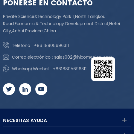
PONERSE EN CONTACTO
Private Science&Technology Park II,North Tangkou
Road,Economic & Technology Development District,Hefei
City,Anhui Province,China
Teléfono :
+86 18805696311
Correo electrónico :
sales002@hicomedical.com
Whatsap/Wechat :
+8618805696311
NECESITAS AYUDA