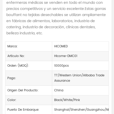
enfermeras médicas se venden en todo el mundo con
precios competitivos y un servicio excelente.Estas gorras
bouffant no tejidas desechables se utilizan ampliamente
en fábricas de alimentos, laboratorios, industria de
catering, industria de decoración, clínicas dentales,
belleza industria, etc.
Marca:
HICOMED
Artículo No:
Hicome-DMC01
Orden (MOQ):
10000pcs
TT/Western Union/Alibaba Trade
Pago:
Assurance
Origen Del Producto:
China
Color:
Black/White/Pink
Puerto De Embarque:
Shanghai/Shenzhen/Guangzhou/Ningb