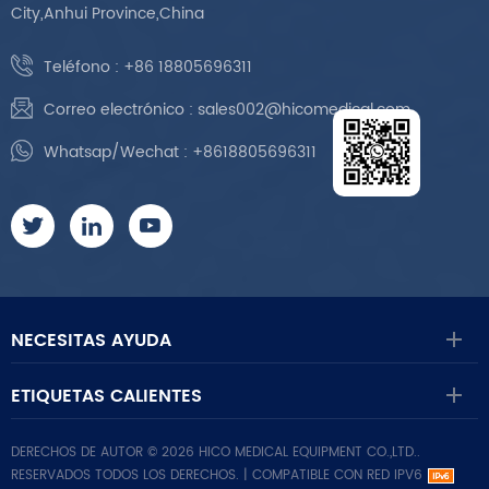
City,Anhui Province,China
Teléfono :
+86 18805696311
Correo electrónico :
sales002@hicomedical.com
Whatsap/Wechat :
+8618805696311
NECESITAS AYUDA
ETIQUETAS CALIENTES
DERECHOS DE AUTOR © 2026 HICO MEDICAL EQUIPMENT CO.,LTD..
RESERVADOS TODOS LOS DERECHOS. |
COMPATIBLE CON RED IPV6