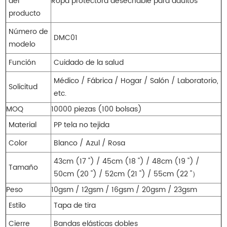
del
Ropa protectora desechable para adultos
producto
Número de
DMC01
modelo
Función
Cuidado de la salud
Médico / Fábrica / Hogar / Salón / Laboratorio,
Solicitud
etc.
MOQ
10000 piezas (100 bolsas)
Material
PP tela no tejida
Color
Blanco / Azul / Rosa
43cm (17 ") / 45cm (18 '') / 48cm (19 '') /
Tamaño
50cm (20 '') / 52cm (21 '') / 55cm (22 ''）
Peso
10gsm / 12gsm / 16gsm / 20gsm / 23gsm
Estilo
Tapa de tira
Cierre
Bandas elásticas dobles