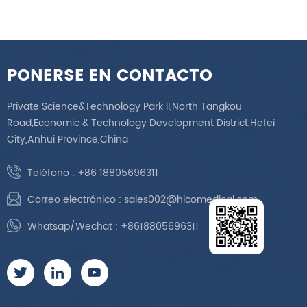
PONERSE EN CONTACTO
Private Science&Technology Park II,North Tangkou
Road,Economic & Technology Development District,Hefei
City,Anhui Province,China
Teléfono :
+86 18805696311
Correo electrónico :
sales002@hicomedical.com
Whatsap/Wechat :
+8618805696311