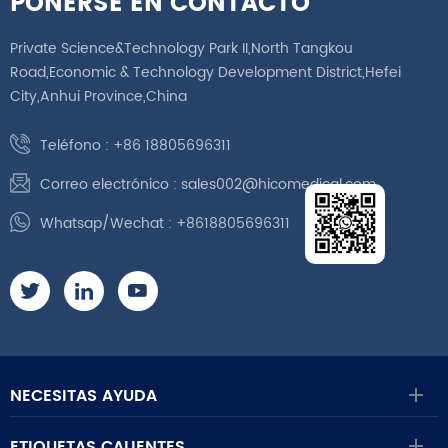
PONERSE EN CONTACTO
Private Science&Technology Park II,North Tangkou
Road,Economic & Technology Development District,Hefei
City,Anhui Province,China
Teléfono :
+86 18805696311
Correo electrónico :
sales002@hicomedical.com
Whatsap/Wechat :
+8618805696311
NECESITAS AYUDA
ETIQUETAS CALIENTES