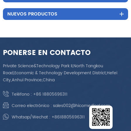
NUEVOS PRODUCTOS
PONERSE EN CONTACTO
Private Science&Technology Park II,North Tangkou
Road,Economic & Technology Development District,Hefei
City,Anhui Province,China
Teléfono :
+86 18805696311
Correo electrónico :
sales002@hicomedical.com
Whatsap/Wechat :
+8618805696311