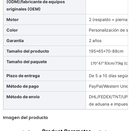
(ODM)/fabricante de equipos
originales (OEM)
Motor
2 (respaldo + piernas 
Color
Personalización de so
Garantía
2 años
Tamaño del producto
195*65*70-88cm
Tamaño del paquete
(ca
170*67*83cm/75kg
Plazo de entrega
De 5 a 10 días según 
Método de pago
PayPal/Western Unio
Método de envío
DHL/FEDEX/TNT/UPS/A
de aduana e impuesto
Imagen del producto