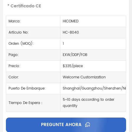
* Certificado CE
Marca:
HICOMED
Artículo No:
HC-B040
Orden (MOQ):
1
Pago:
EXW/DDP/FOB
Precio:
$335/piece
Color:
Welcome Customization
Puerto De Embarque:
Shanghai/Guangzhou/Shenzhen/Ning
5~10 days according to order
Tiempo De Espera：
quantity
PREGUNTE AHORA