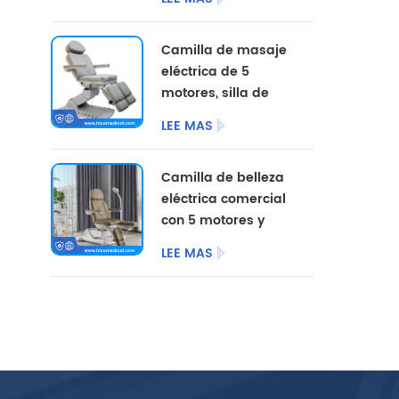
opciones de color
personalizadas.
Camilla de masaje
eléctrica de 5
motores, silla de
pedicura
LEE MAS
cosmética,
mobiliario de
Camilla de belleza
salón, camilla de
eléctrica comercial
belleza eléctrica
con 5 motores y
para centro de
patas divididas.
podología.
LEE MAS