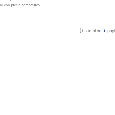
uipo dental acero
ad con precio competitivo
oxidable carro de
* certificado CE
edicamentos de
tranvía
Un total de
1
pagi