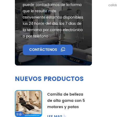
eq
puede contactarnos de la forma
calid
in
que le resulte más
m
conveniente.estamos disponibles
las 24 horas del día, los 7 días de
la semana por correo electrónico
o por teléfono
CONTÁCTENOS
NUEVOS PRODUCTOS
Camilla de belleza
de alta gama con 5
motores y patas
divididas, con
LEE MAS