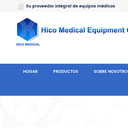
https://www.microsoft.com/en-us/microsoft-teams/log-in
Su proveedor integral de equipos médicos
HOGAR
PRODUCTOS
SOBRE NOSOTRO
Hogar
Buscar