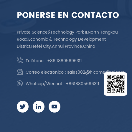
PONERSE EN CONTACTO
Private Science&Technology Park II,North Tangkou
Road,Economic & Technology Development
District,Hefei City,Anhui Province,China
Teléfono :
+86 18805696311
Correo electrónico :
sales002@hicomedical.com
Whatsap/Wechat :
+8618805696311