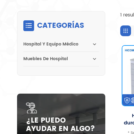
1 res
CATEGORÍAS
Hospital Y Equipo Médico
Muebles De Hospital
¿LE PUEDO
dur
AYUDAR EN ALGO?
den
* S