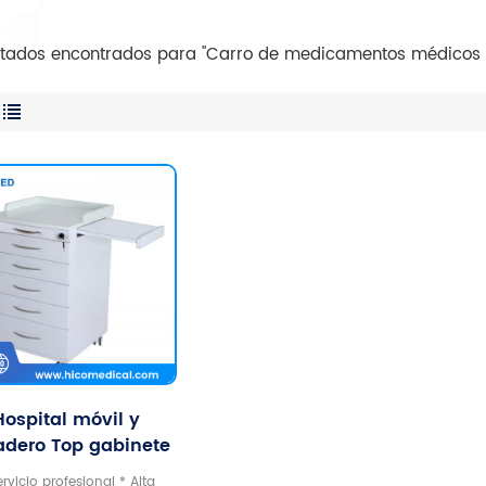
ultados encontrados para "Carro de medicamentos médicos pa
Hospital móvil y
adero Top gabinete
tal clínica dental
ervicio profesional * Alta