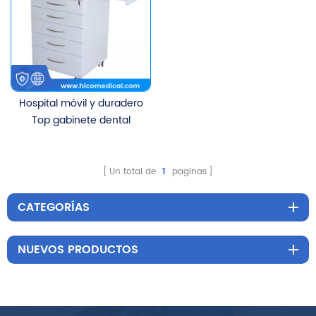
Hospital móvil y duradero
Top gabinete dental
clínica dental equipo
dental acero inoxidable
carro de medicamentos
Un total de
1
paginas
de tranvía
CATEGORÍAS
NUEVOS PRODUCTOS