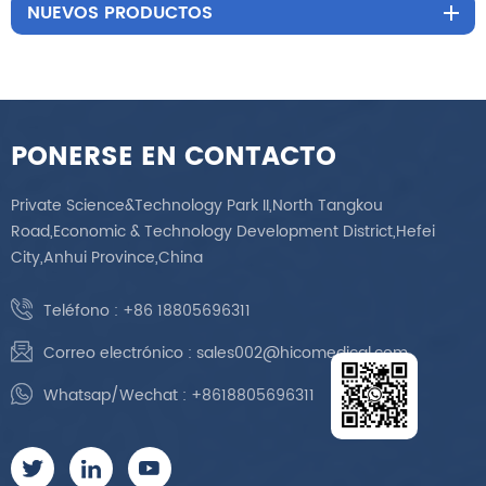
NUEVOS PRODUCTOS
PONERSE EN CONTACTO
Private Science&Technology Park II,North Tangkou
Road,Economic & Technology Development District,Hefei
City,Anhui Province,China
Teléfono :
+86 18805696311
Correo electrónico :
sales002@hicomedical.com
Whatsap/Wechat :
+8618805696311