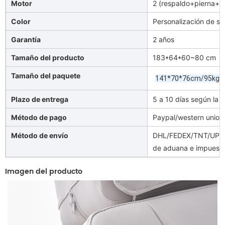
Motor
2 (respaldo+pierna+al
Color
Personalización de so
Garantía
2 años
Tamaño del producto
183*64*60~80 cm
Tamaño del paquete
(
141*70*76cm/95kg
Plazo de entrega
5 a 10 días según la 
Método de pago
Paypal/western union/
Método de envío
DHL/FEDEX/TNT/UPS/A
de aduana e impuesto
Imagen del producto