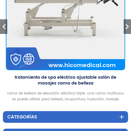
tratamiento de spa eléctrico ajustable salón de
masajes cama de belleza
cama de belleza de elevación eléctrica triple .una cama multiusos,
se puede utilizar para belleza, acupuntura, inyección, masaje,
tatuaje, columna vertebral
CATEGORÍAS