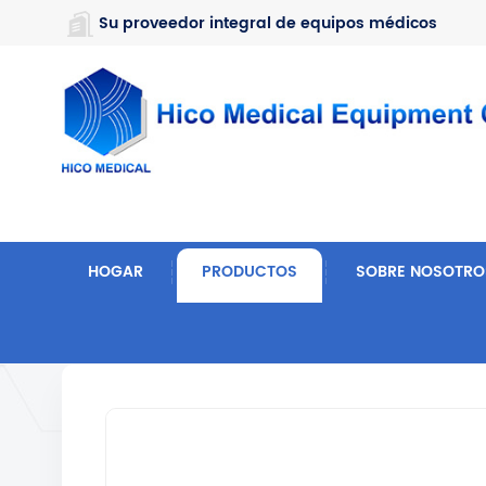
https://www.microsoft.com/en-us/microsoft-teams/log-in
Su proveedor integral de equipos médicos
HOGAR
PRODUCTOS
SOBRE NOSOTRO
Hogar
Muebles De Hospital
Cama De Belleza Y 