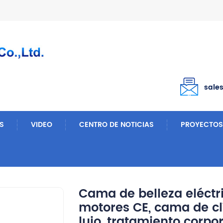
sale
S
VIDEO
CENTRO DE NOTICIAS
PROYECTOS
Mesas De Masaje
Cama De Belleza Eléctrica De Alta Calidad Con 3 Motores CE, Cama De Clínica Estética De Masaje De Lujo, Tratamiento Corporal Facial, Silla Estética Médica
Cama de belleza eléctri
motores CE, cama de cl
lujo, tratamiento corpora