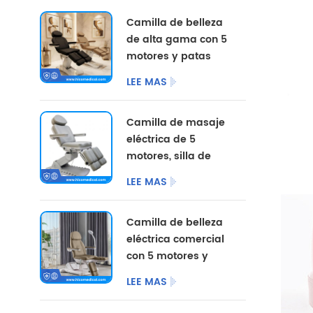
Camilla de belleza
de alta gama con 5
motores y patas
divididas, con
LEE MAS
opciones de color
personalizadas.
Camilla de masaje
eléctrica de 5
motores, silla de
pedicura
LEE MAS
cosmética,
mobiliario de
Camilla de belleza
salón, camilla de
eléctrica comercial
belleza eléctrica
con 5 motores y
para centro de
patas divididas.
podología.
LEE MAS