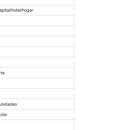
spital/hotel/hogar
rte
 unidades
ción