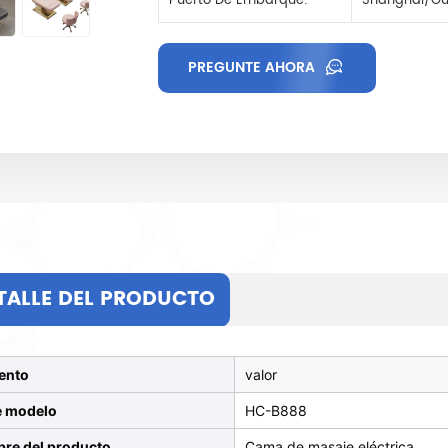
Puerto De Embarque:
Shanghai/Gu
PREGUNTE AHORA
TALLE DEL PRODUCTO
ento
valor
e modelo
HC-B888
re del producto
Cama de masaje eléctrica