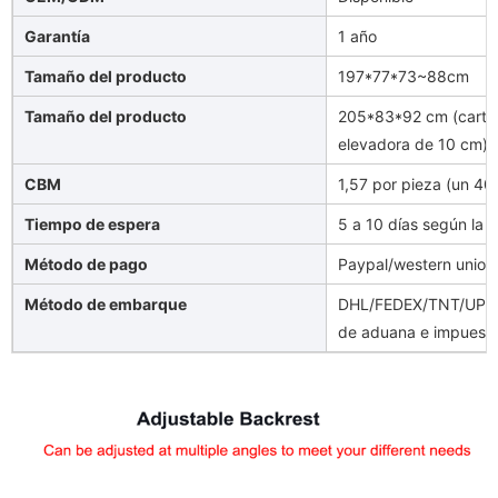
Garantía
1 año
Tamaño del producto
197*77*73~88cm
Tamaño del producto
205*83*92 cm (cartón
elevadora de 10 cm)
CBM
1,57 por pieza (un 4
Tiempo de espera
5 a 10 días según la 
Método de pago
Paypal/western union/
Método de embarque
DHL/FEDEX/TNT/UPS/A
de aduana e impuesto