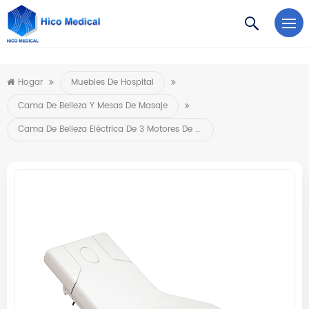
https://www.microsoft.com/en-us/microsoft-teams/log-in
Hogar
Muebles De Hospital
Cama De Belleza Y Mesas De Masaje
Cama De Belleza Eléctrica De 3 Motores De Alta Gama, Función De Calefacción, Cama Cosmética Opcional, Muebles De Salón, Sillas Eléctricas