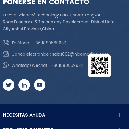
PONERSE EN CONTACTO
Private Science&Technology Park II,North Tangkou
Road,Economic & Technology Development District,Hefei
City,Anhui Province,China
Teléfono :
+86 18805696311
Correo electrónico :
sales002@hicomedical.com
Whatsap/Wechat :
+8618805696311
NECESITAS AYUDA