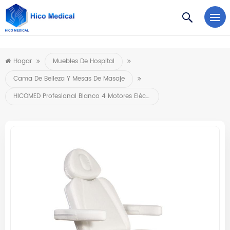
https://www.microsoft.com/en-us/microsoft-teams/log-in
Hogar
Muebles De Hospital
Cama De Belleza Y Mesas De Masaje
HICOMED Profesional Blanco 4 Motores Eléctricos Silla De Masaje Salón De Belleza Cama De Pestañas Cosmética Rotación Libre Cama De Masaje De Belleza