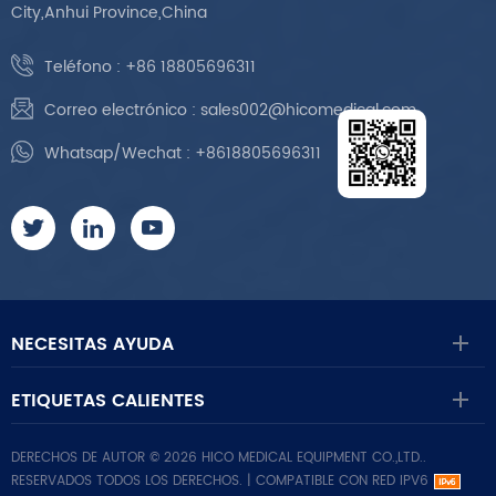
City,Anhui Province,China
Teléfono :
+86 18805696311
Correo electrónico :
sales002@hicomedical.com
Whatsap/Wechat :
+8618805696311
NECESITAS AYUDA
ETIQUETAS CALIENTES
DERECHOS DE AUTOR © 2026 HICO MEDICAL EQUIPMENT CO.,LTD..
RESERVADOS TODOS LOS DERECHOS. |
COMPATIBLE CON RED IPV6