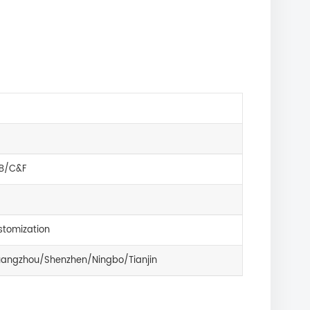
B/C&F
tomization
angzhou/Shenzhen/Ningbo/Tianjin