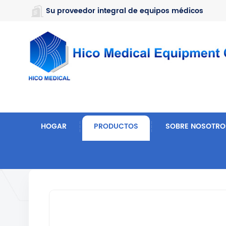
https://www.microsoft.com/en-us/microsoft-teams/log-in
Su proveedor integral de equipos médicos
HOGAR
PRODUCTOS
SOBRE NOSOTRO
Hogar
Muebles De Hospital
Cama De Belleza Y 