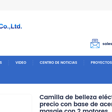
sale
S
VIDEO
CENTRO DE NOTICIAS
PROYECTOS
Mesas De Masaje
Camilla De Belleza Eléctrica HICOMED De Buen Precio Con Base De Acero Inoxidable Y Mesa De Masaje Con 2 Motores.
Camilla de belleza elé
precio con base de ace
masaje con 2 motores.