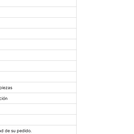
piezas
ción
ad de su pedido.