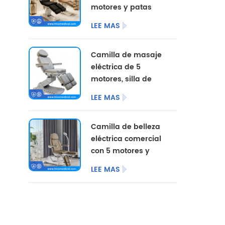
motores y patas
divididas, con
LEE MAS
opciones de color
personalizadas.
Camilla de masaje
eléctrica de 5
motores, silla de
pedicura
LEE MAS
cosmética,
mobiliario de
Camilla de belleza
salón, camilla de
eléctrica comercial
belleza eléctrica
con 5 motores y
para centro de
patas divididas.
podología.
LEE MAS