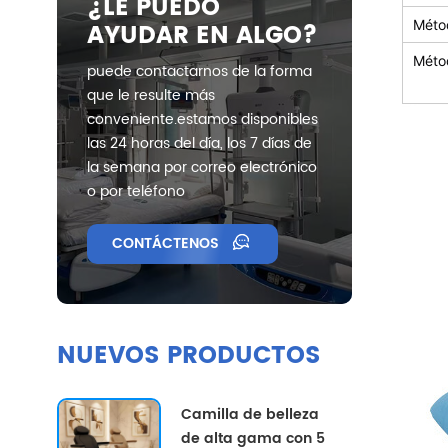
¿LE PUEDO
AYUDAR EN ALGO?
Méto
Méto
puede contactarnos de la forma
que le resulte más
conveniente.estamos disponibles
las 24 horas del día, los 7 días de
la semana por correo electrónico
o por teléfono
CONTÁCTENOS
NUEVOS PRODUCTOS
Camilla de belleza
de alta gama con 5