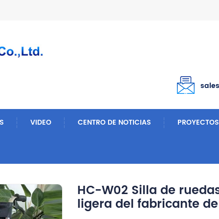
sale
S
VIDEO
CENTRO DE NOTICIAS
PROYECTOS
 Eléctrica Y Manual
HC-W02 Silla De Ruedas Manual Portátil Plegable Ligera Del Fabricante De China
HC-W02 Silla de ruedas
ligera del fabricante d