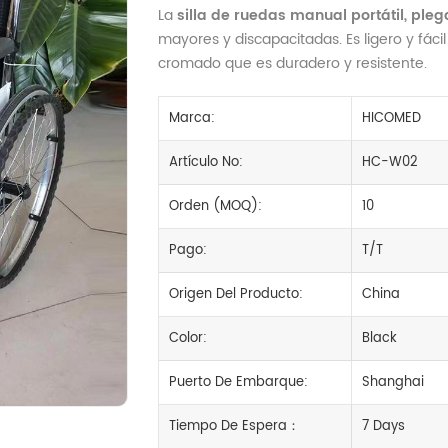
La
silla de ruedas manual portátil, ple
mayores y discapacitadas. Es ligero y fáci
cromado que es duradero y resistente.
Marca:
HICOMED
Artículo No:
HC-W02
Orden (MOQ):
10
Pago:
T/T
Origen Del Producto:
China
Color:
Black
Puerto De Embarque:
Shanghai
Tiempo De Espera：
7 Days