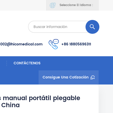
Seleccione El Idioma :
s002@hicomedical.com
+86 18805696311
CONTÁCTENOS
Consigue Una Cotización
 manual portátil plegable
e China