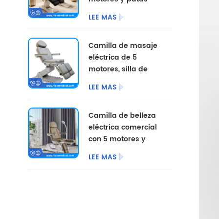
divididas, con
LEE MAS
opciones de color
personalizadas.
Camilla de masaje
eléctrica de 5
motores, silla de
pedicura
LEE MAS
cosmética,
mobiliario de
Camilla de belleza
salón, camilla de
eléctrica comercial
belleza eléctrica
con 5 motores y
para centro de
patas divididas.
podología.
LEE MAS