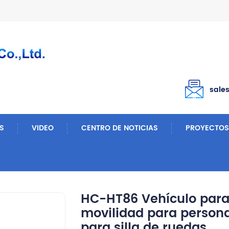
sale
S
VIDEO
CENTRO DE NOTICIAS
PROYECTOS
 Eléctrica Y Manual
HC-HT86 Vehículo Para Silla De Ruedas, Scooter De Movilidad Para Personas Mayores, Triciclo Manual Para Silla De Ruedas
HC-HT86 Vehículo para 
movilidad para persona
para silla de ruedas