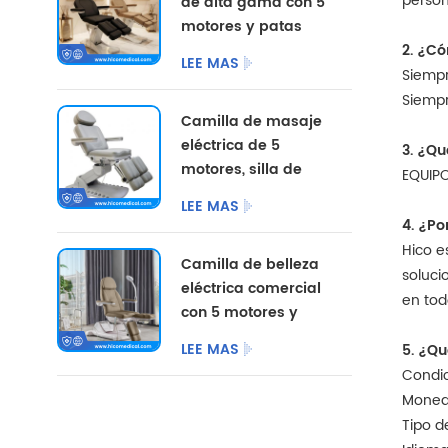
person
de alta gama con 5
motores y patas
divididas, con
2. ¿C
LEE MAS
opciones de color
Siempr
personalizadas.
Siempr
Camilla de masaje
eléctrica de 5
3. ¿Q
motores, silla de
EQUIP
pedicura
LEE MAS
cosmética,
4. ¿P
mobiliario de
Hico e
Camilla de belleza
salón, camilla de
soluci
eléctrica comercial
belleza eléctrica
en tod
con 5 motores y
para centro de
patas divididas.
podología.
LEE MAS
5. ¿Q
Condic
Moneda
Tipo d