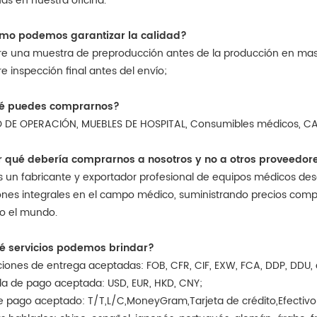
as en nuestra oficina.
ómo podemos garantizar la calidad?
e una muestra de preproducción antes de la producción en ma
e inspección final antes del envío;
ué puedes comprarnos?
O DE OPERACIÓN, MUEBLES DE HOSPITAL, Consumibles médicos,
or qué debería comprarnos a nosotros y no a otros proveedor
s un fabricante y exportador profesional de equipos médicos de
ones integrales en el campo médico, suministrando precios compe
o el mundo.
ué servicios podemos brindar?
iones de entrega aceptadas: FOB, CFR, CIF, EXW, FCA, DDP, DDU, 
 de pago aceptada: USD, EUR, HKD, CNY;
e pago aceptado: T/T,L/C,MoneyGram,Tarjeta de crédito,Efectivo