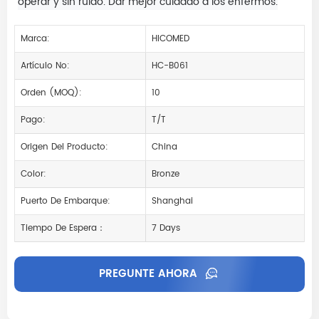
operar y sin ruido. Dar mejor cuidado a los enfermos.
Marca:
HICOMED
Artículo No:
HC-B061
Orden (MOQ):
10
Pago:
T/T
Origen Del Producto:
China
Color:
Bronze
Puerto De Embarque:
Shanghai
Tiempo De Espera：
7 Days
PREGUNTE AHORA