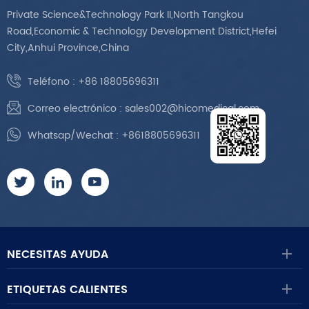
Private Science&Technology Park II,North Tangkou
Road,Economic & Technology Development District,Hefei
City,Anhui Province,China
Teléfono :
+86 18805696311
Correo electrónico :
sales002@hicomedical.com
Whatsap/Wechat :
+8618805696311
NECESITAS AYUDA
ETIQUETAS CALIENTES