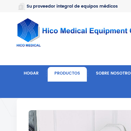
https://www.microsoft.com/en-us/microsoft-teams/log-in
Su proveedor integral de equipos médicos
HOGAR
PRODUCTOS
SOBRE NOSOTRO
Hogar
Muebles De Hospital
Cama De Belleza Y 