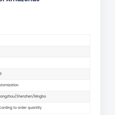
B
tomization
angzhou/Shenzhen/Ningbo
cording to order quantity