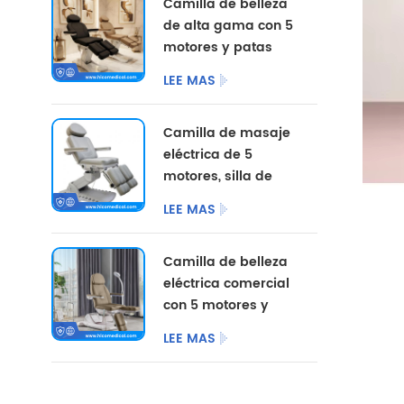
Camilla de belleza
de alta gama con 5
motores y patas
divididas, con
LEE MAS
opciones de color
personalizadas.
Camilla de masaje
eléctrica de 5
motores, silla de
pedicura
LEE MAS
cosmética,
mobiliario de
Camilla de belleza
salón, camilla de
eléctrica comercial
belleza eléctrica
con 5 motores y
para centro de
patas divididas.
podología.
LEE MAS