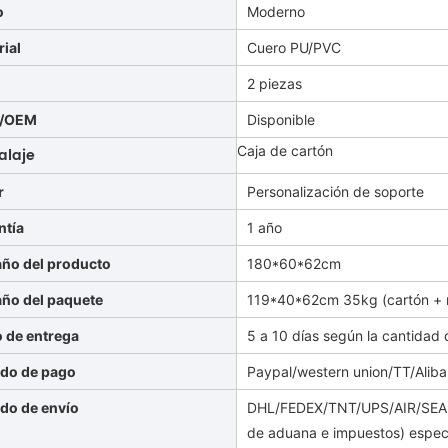
o
Moderno
rial
Cuero PU/PVC
Q
2 piezas
/OEM
Disponible
Caja de cartón
alaje
r
Personalización de soporte
ntía
1 año
ño del producto
180*60*62cm
ño del paquete
119*40*62cm 35kg
(cartón +
o de entrega
5 a 10 días según la cantidad 
do de pago
Paypal/western union/TT/Aliba
do de envío
DHL/FEDEX/TNT/UPS/AIR/SEA (
de aduana e impuestos) espec