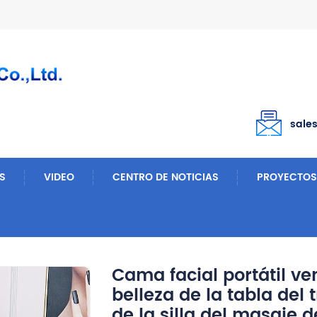
sale
S
VIDEO
CENTRO DE NOTICIAS
PROYECTOS
Mesas De Masaje
Cama Facial Portátil Vendedora Caliente De La Belleza De La Tabla Del Tratamiento De La Fisioterapia De La Silla Del Masaje Del Amazonas
Cama facial portátil ve
belleza de la tabla del 
de la silla del masaje