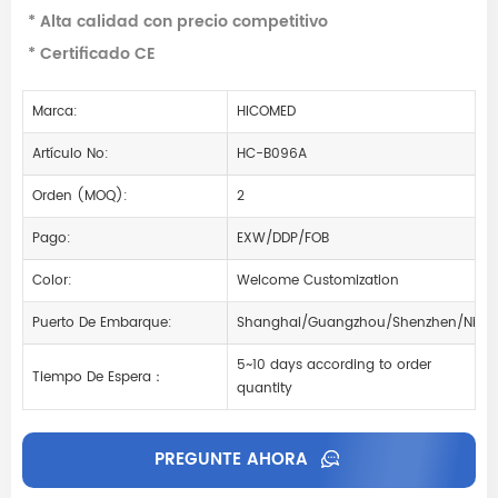
* Alta calidad con precio competitivo
* Certificado CE
Marca:
HICOMED
Artículo No:
HC-B096A
Orden (MOQ):
2
Pago:
EXW/DDP/FOB
Color:
Welcome Customization
Puerto De Embarque:
Shanghai/Guangzhou/Shenzhen/Ning
5~10 days according to order
Tiempo De Espera：
quantity
PREGUNTE AHORA