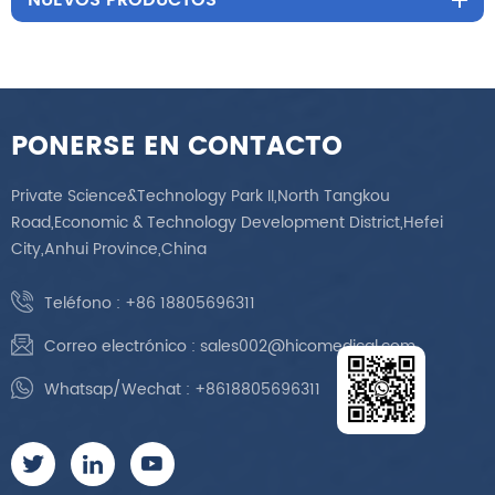
NUEVOS PRODUCTOS
PONERSE EN CONTACTO
Private Science&Technology Park II,North Tangkou
Road,Economic & Technology Development District,Hefei
City,Anhui Province,China
Teléfono :
+86 18805696311
Correo electrónico :
sales002@hicomedical.com
Whatsap/Wechat :
+8618805696311