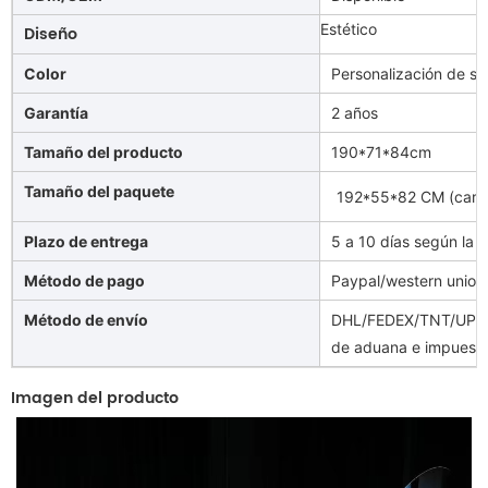
Estético
Diseño
Color
Personalización de so
Garantía
2 años
Tamaño del producto
190*71*84cm
Tamaño del paquete
192*55*82 CM
(cart
Plazo de entrega
5 a 10 días según la 
Método de pago
Paypal/western union/
Método de envío
DHL/FEDEX/TNT/UPS/A
de aduana e impuesto
Imagen del producto