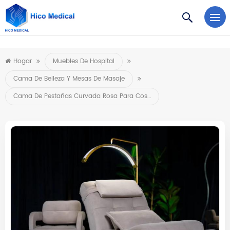
https://www.microsoft.com/en-us/microsoft-teams/log-in
Hogar
Muebles De Hospital
Cama De Belleza Y Mesas De Masaje
Cama De Pestañas Curvada Rosa Para Cosméticos Estéticos, Masaje De Spa Tailandés, Muebles De Salón De Belleza Facial, Novedad De 2025