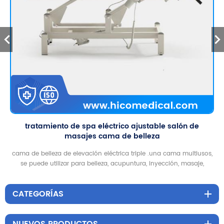
tratamiento de spa eléctrico ajustable salón de
masajes cama de belleza
cama de belleza de elevación eléctrica triple .una cama multiusos,
se puede utilizar para belleza, acupuntura, inyección, masaje,
tatuaje, columna vertebral
CATEGORÍAS