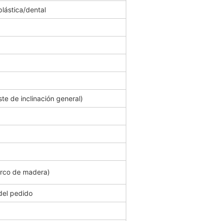
plástica/dental
te de inclinación general)
arco de madera)
del pedido