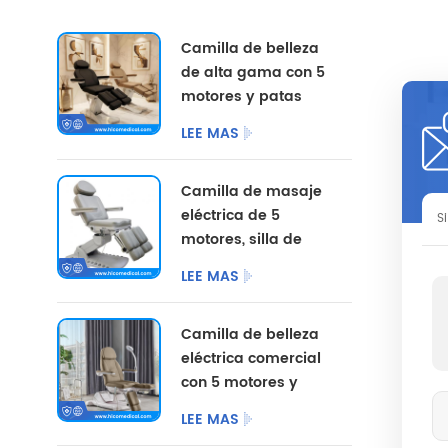
Camilla de belleza
de alta gama con 5
motores y patas
divididas, con
LEE MAS
opciones de color
personalizadas.
Camilla de masaje
eléctrica de 5
S
motores, silla de
pedicura
LEE MAS
cosmética,
mobiliario de
Camilla de belleza
salón, camilla de
eléctrica comercial
belleza eléctrica
con 5 motores y
para centro de
patas divididas.
podología.
LEE MAS