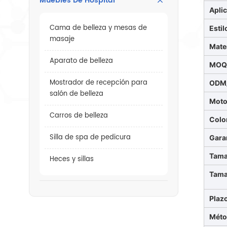
Muebles De Hospital
Apli
Cama de belleza y mesas de
Estil
masaje
Mate
Aparato de belleza
MO
Mostrador de recepción para
ODM
salón de belleza
Moto
Carros de belleza
Colo
Silla de spa de pedicura
Gara
Tama
Heces y sillas
Tama
Plaz
Méto