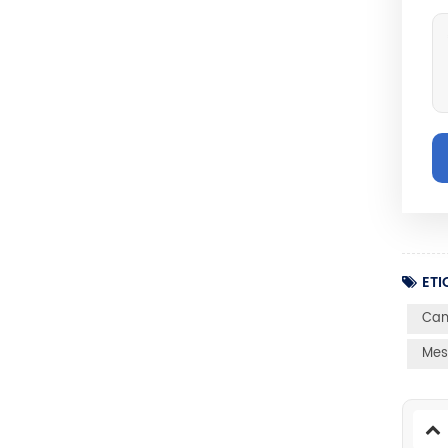
ETI
Cam
Mes