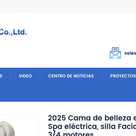
sale
S
VIDEO
CENTRO DE NOTICIAS
PROYECTOS
Mesas De Masaje
2025 Cama De Belleza Estética, Mesa De Masaje De Spa Eléctrica, Silla Facial De Tratamiento LED Con 3/4 Motores
2025 Cama de belleza 
Spa eléctrica, silla Fac
3/4 motores