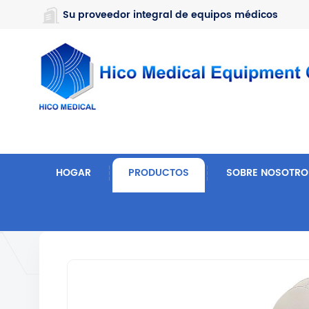
https://www.microsoft.com/en-us/microsoft-teams/log-in
Su proveedor integral de equipos médicos
HOGAR
PRODUCTOS
SOBRE NOSOTRO
Hogar
Muebles De Hospital
Cama De Belleza Y 