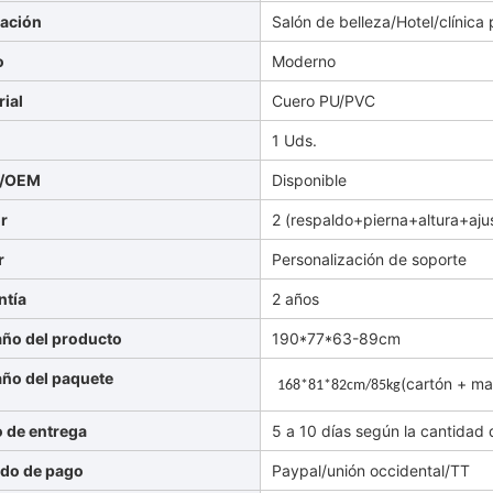
cación
Salón de belleza/Hotel/clínica 
o
Moderno
rial
Cuero PU/PVC
Q
1 Uds.
/OEM
Disponible
r
2 (respaldo+pierna+altura+ajus
r
Personalización de soporte
ntía
2 años
ño del producto
190*77*63-89cm
ño del paquete
(cartón + m
168*81*82cm/85kg
o de entrega
5 a 10 días según la cantidad 
do de pago
Paypal/unión occidental/TT