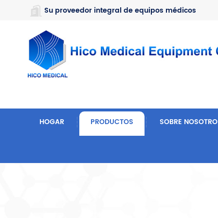
https://www.microsoft.com/en-us/microsoft-teams/log-in
Su proveedor integral de equipos médicos
HOGAR
PRODUCTOS
SOBRE NOSOTRO
Hogar
Productos