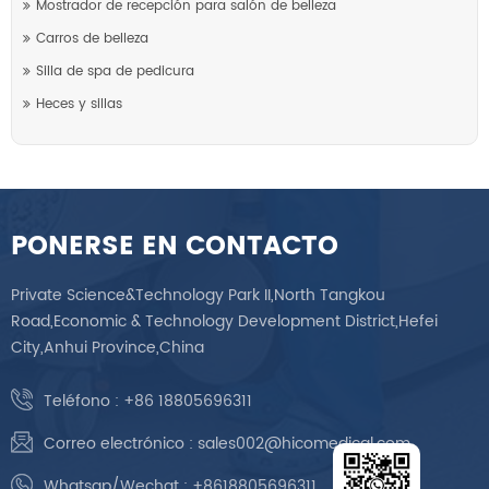
Mostrador de recepción para salón de belleza
Carros de belleza
Silla de spa de pedicura
Heces y sillas
PONERSE EN CONTACTO
Private Science&Technology Park II,North Tangkou
Road,Economic & Technology Development District,Hefei
City,Anhui Province,China
Teléfono :
+86 18805696311
Correo electrónico :
sales002@hicomedical.com
Whatsap/Wechat :
+8618805696311