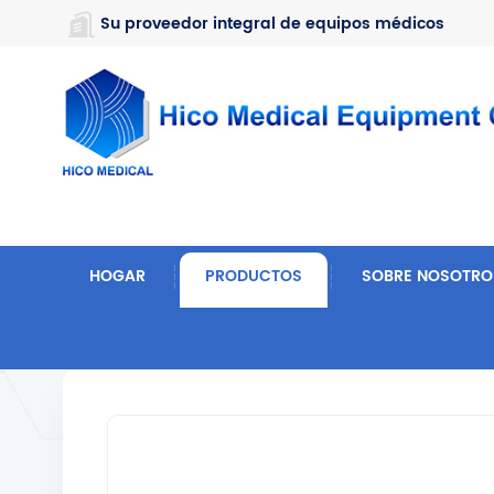
https://www.microsoft.com/en-us/microsoft-teams/log-in
Su proveedor integral de equipos médicos
HOGAR
PRODUCTOS
SOBRE NOSOTRO
Hogar
Hospital Y Equipo Médico
Silla De Ruedas