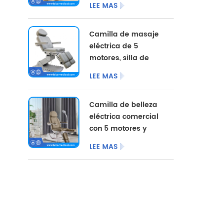
LEE MAS
opciones de color
personalizadas.
Camilla de masaje
eléctrica de 5
motores, silla de
pedicura
LEE MAS
cosmética,
mobiliario de
Camilla de belleza
salón, camilla de
eléctrica comercial
belleza eléctrica
con 5 motores y
para centro de
patas divididas.
podología.
LEE MAS