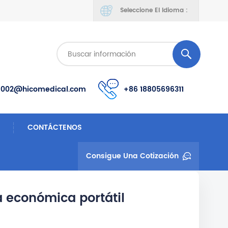
Seleccione El Idioma :
s002@hicomedical.com
+86 18805696311
CONTÁCTENOS
Consigue Una Cotización
ca económica portátil