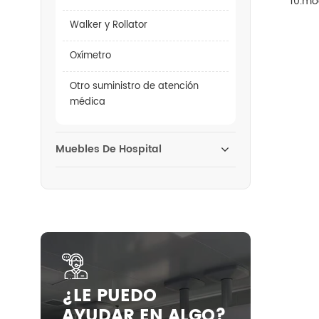
10.mo
Walker y Rollator
Oxímetro
Otro suministro de atención
médica
Muebles De Hospital
¿LE PUEDO
AYUDAR EN ALGO?