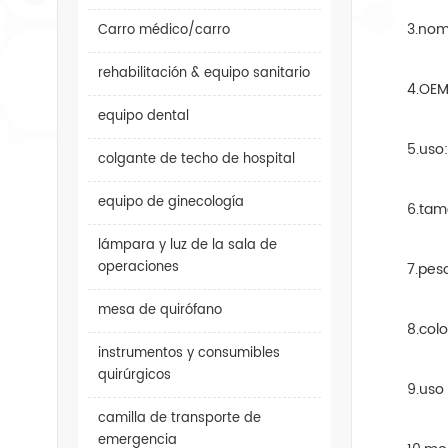
3.nom
Carro médico/carro
rehabilitación & equipo sanitario
4.OEM
equipo dental
5.uso:
colgante de techo de hospital
equipo de ginecología
6.tam
lámpara y luz de la sala de
operaciones
7.pes
mesa de quirófano
8.col
instrumentos y consumibles
quirúrgicos
9.uso
camilla de transporte de
emergencia