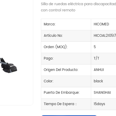
Silla de ruedas eléctrica para discapacita
con control remoto
Marca:
HICOMED
Artículo No:
HICOAL21051
Orden (MOQ):
5
Pago:
T/T
Origen Del Producto:
ANHUI
Color:
black
Puerto De Embarque:
SHANGHAI
Tiempo De Espera：
15days