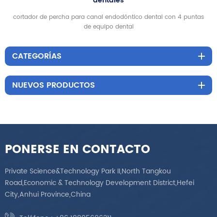
dentales
cortador de percha para canal endodóntico dental con 4 puntas
de equipo dental
CATEGORÍAS
NUEVOS PRODUCTOS
PONERSE EN CONTACTO
Private Science&Technology Park II,North Tangkou
Road,Economic & Technology Development District,Hefei
City,Anhui Province,China