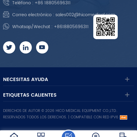
Teléfono :
+86 18805696311
Correo electrónico :
sales002@hicomedical.com
Whatsap/Wechat :
+8618805696311
NECESITAS AYUDA
ETIQUETAS CALIENTES
DERECHOS DE AUTOR © 2026 HICO MEDICAL EQUIPMENT CO.,LTD..
RESERVADOS TODOS LOS DERECHOS. |
COMPATIBLE CON RED IPV6