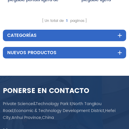
alta calidad
vendedora caliente de
los deportes para
discapacitados
Un total de
1
paginas
CATEGORÍAS
NUEVOS PRODUCTOS
PONERSE EN CONTACTO
Private Science&Technology Park II,North Tangkou
Road,Economic & Technology Development District,Hefei
City,Anhui Province,China