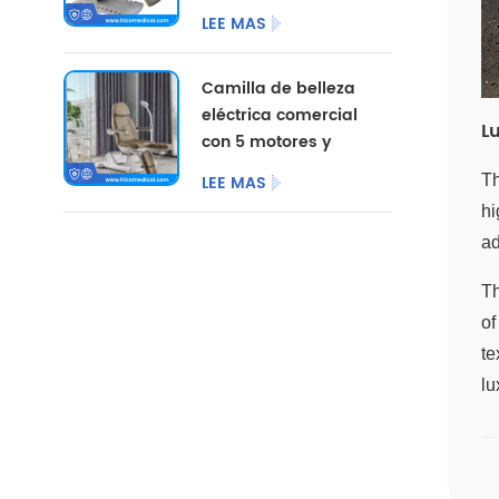
pedicura
LEE MAS
cosmética,
mobiliario de
Camilla de belleza
salón, camilla de
eléctrica comercial
belleza eléctrica
L
con 5 motores y
para centro de
patas divididas.
podología.
LEE MAS
Th
hi
ad
Th
of
te
lu