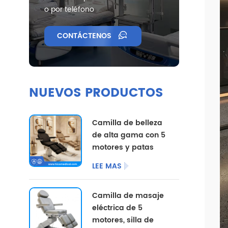
o por teléfono
CONTÁCTENOS
NUEVOS PRODUCTOS
Camilla de belleza
de alta gama con 5
motores y patas
divididas, con
LEE MAS
opciones de color
personalizadas.
Camilla de masaje
eléctrica de 5
motores, silla de