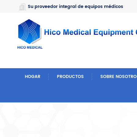
https://www.microsoft.com/en-us/microsoft-teams/log-in
Su proveedor integral de equipos médicos
HOGAR
PRODUCTOS
SOBRE NOSOTRO
Hogar
Proyectos