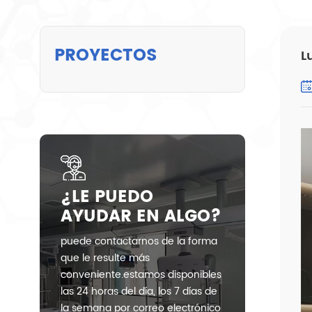
PROYECTOS
L
¿LE PUEDO
AYUDAR EN ALGO?
puede contactarnos de la forma
que le resulte más
conveniente.estamos disponibles
las 24 horas del día, los 7 días de
la semana por correo electrónico