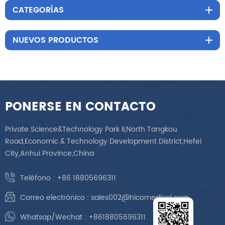
CATEGORÍAS
estándares médicos
NUEVOS PRODUCTOS
PONERSE EN CONTACTO
Private Science&Technology Park II,North Tangkou
Road,Economic & Technology Development District,Hefei
City,Anhui Province,China
Teléfono :
+86 18805696311
Correo electrónico :
sales002@hicomedical.com
Whatsap/Wechat :
+8618805696311