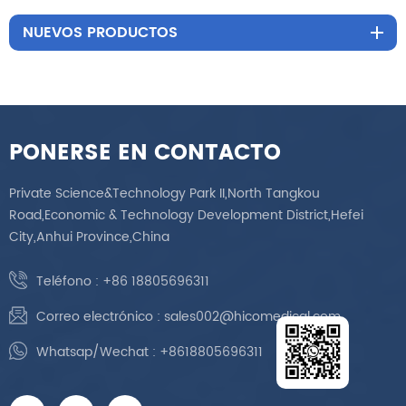
NUEVOS PRODUCTOS
PONERSE EN CONTACTO
Private Science&Technology Park II,North Tangkou
Road,Economic & Technology Development District,Hefei
City,Anhui Province,China
Teléfono :
+86 18805696311
Correo electrónico :
sales002@hicomedical.com
Whatsap/Wechat :
+8618805696311