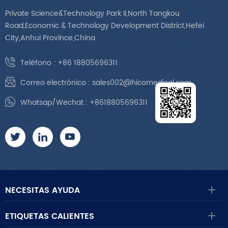
Private Science&Technology Park II,North Tangkou
Road,Economic & Technology Development District,Hefei
City,Anhui Province,China
Teléfono :
+86 18805696311
Correo electrónico :
sales002@hicomedical.com
Whatsap/Wechat :
+8618805696311
NECESITAS AYUDA
ETIQUETAS CALIENTES