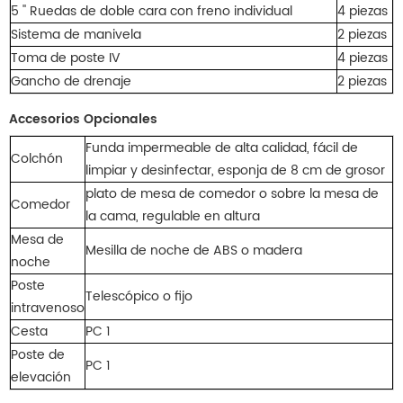
5 '' Ruedas de doble cara con freno individual
4 piezas
Sistema de manivela
2 piezas
Toma de poste IV
4 piezas
Gancho de drenaje
2 piezas
Accesorios Opcionales
Funda impermeable de alta calidad, fácil de
Colchón
limpiar y desinfectar, esponja de 8 cm de grosor
plato de mesa de comedor o sobre la mesa de
Comedor
la cama, regulable en altura
Mesa de
Mesilla de noche de ABS o madera
noche
Poste
Telescópico o fijo
intravenoso
Cesta
PC 1
Poste de
PC 1
elevación