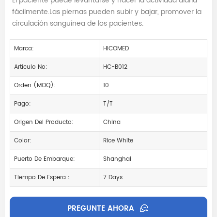
El paciente puede levantarse y hacer la actividad diaria
fácilmente.Las piernas pueden subir y bajar, promover la
circulación sanguínea de los pacientes.
Marca:
HICOMED
Artículo No:
HC-B012
Orden (MOQ):
10
Pago:
T/T
Origen Del Producto:
China
Color:
Rice White
Puerto De Embarque:
Shanghai
Tiempo De Espera：
7 Days
PREGUNTE AHORA