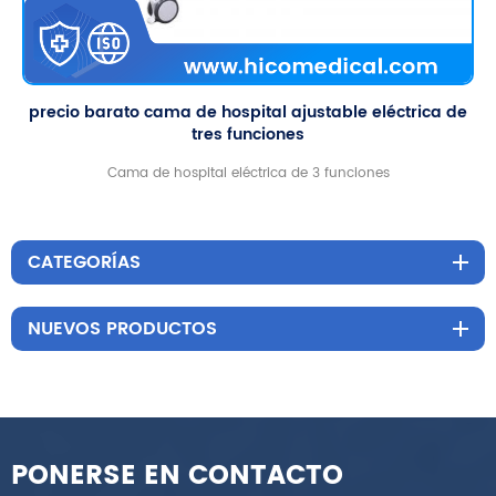
 barato cama de hospital ajustable eléctrica de
camas de
tres funciones
Cama de hospital eléctrica de 3 funciones
los cama d
que es la e
está he
CATEGORÍAS
NUEVOS PRODUCTOS
PONERSE EN CONTACTO