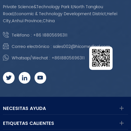
Private Science&Technology Park II,North Tangkou
Road,Economic & Technology Development District,Hefei
City,Anhui Province,China
Teléfono :
+86 18805696311
Correo electrónico :
sales002@hicomedical.com
Whatsap/Wechat :
+8618805696311
NECESITAS AYUDA
ETIQUETAS CALIENTES