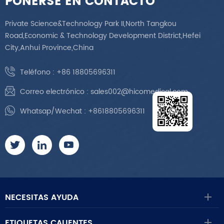
PONERSE EN CONTACTO
Private Science&Technology Park II,North Tangkou
Road,Economic & Technology Development District,Hefei
City,Anhui Province,China
Teléfono :
+86 18805696311
Correo electrónico :
sales002@hicomedical.com
Whatsap/Wechat :
+8618805696311
NECESITAS AYUDA
ETIQUETAS CALIENTES