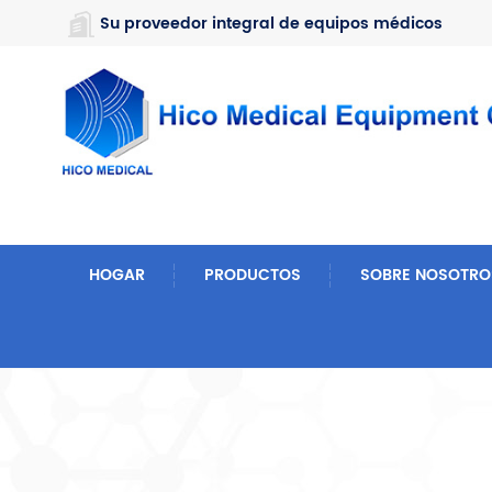
https://www.microsoft.com/en-us/microsoft-teams/log-in
Su proveedor integral de equipos médicos
HOGAR
PRODUCTOS
SOBRE NOSOTRO
Hogar
Buscar