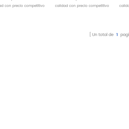
leza con 4 motores
mesas eléctricas de
ad con precio competitivo
calidad con precio competitivo
calid
masaje de Spa para
ext
* Certificado CE
* Certificado CE
salón de belleza
y
m
Un total de
1
pagi