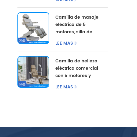
opciones de color
personalizadas.
Camilla de masaje
eléctrica de 5
motores, silla de
pedicura
LEE MAS
cosmética,
mobiliario de
Camilla de belleza
salón, camilla de
eléctrica comercial
belleza eléctrica
con 5 motores y
para centro de
patas divididas.
podología.
LEE MAS