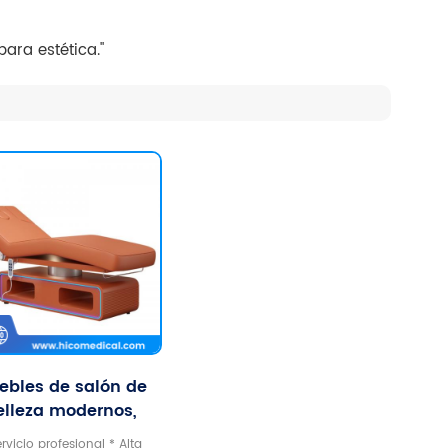
ara estética."
ebles de salón de
elleza modernos,
ma de belleza de
ervicio profesional * Alta