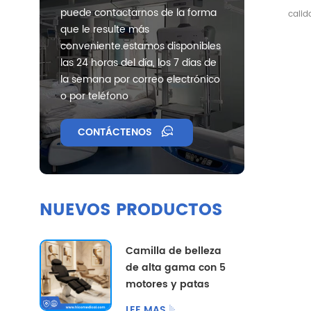
bel
puede contactarnos de la forma
calid
que le resulte más
conveniente.estamos disponibles
las 24 horas del día, los 7 días de
la semana por correo electrónico
o por teléfono
CONTÁCTENOS
NUEVOS PRODUCTOS
Camilla de belleza
de alta gama con 5
motores y patas
divididas, con
LEE MAS