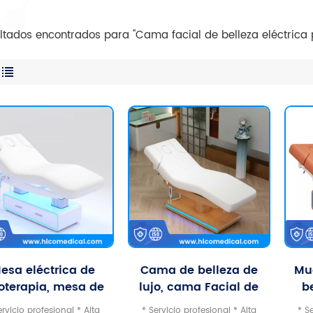
ltados encontrados para "Cama facial de belleza eléctrica p
esa eléctrica de
Cama de belleza de
Mu
ioterapia, mesa de
lujo, cama Facial de
b
saje con cama de
extensión de pestañas,
ca
ervicio profesional * Alta
* Servicio profesional * Alta
* S