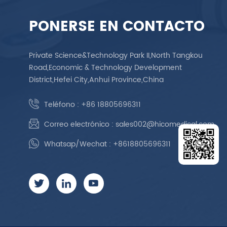
PONERSE EN CONTACTO
Private Science&Technology Park II,North Tangkou
Road,Economic & Technology Development
District,Hefei City,Anhui Province,China
Teléfono :
+86 18805696311
Correo electrónico :
sales002@hicomedical.com
Whatsap/Wechat :
+8618805696311