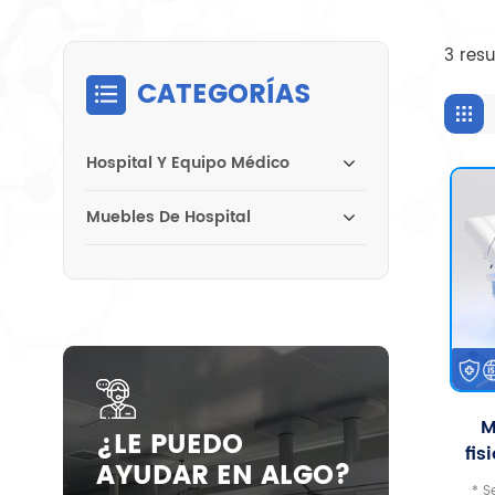
3 resu
CATEGORÍAS
Hospital Y Equipo Médico
Muebles De Hospital
M
¿LE PUEDO
fis
AYUDAR EN ALGO?
ma
* S