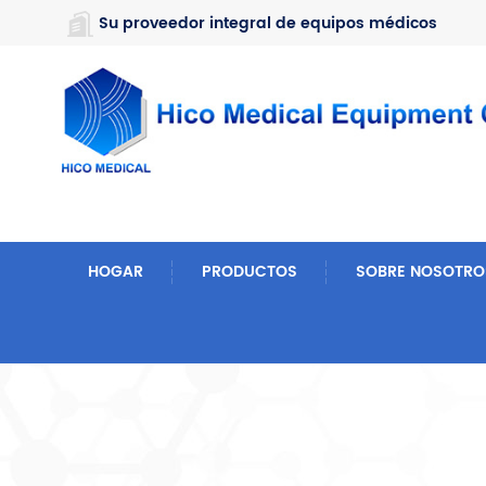
https://www.microsoft.com/en-us/microsoft-teams/log-in
Su proveedor integral de equipos médicos
HOGAR
PRODUCTOS
SOBRE NOSOTRO
Hogar
Buscar