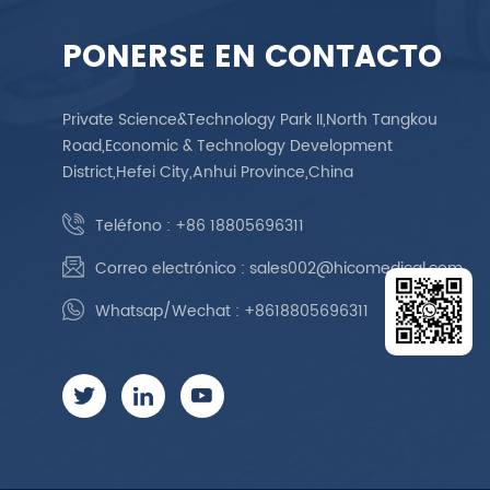
PONERSE EN CONTACTO
Private Science&Technology Park II,North Tangkou
Road,Economic & Technology Development
District,Hefei City,Anhui Province,China
Teléfono :
+86 18805696311
Correo electrónico :
sales002@hicomedical.com
Whatsap/Wechat :
+8618805696311