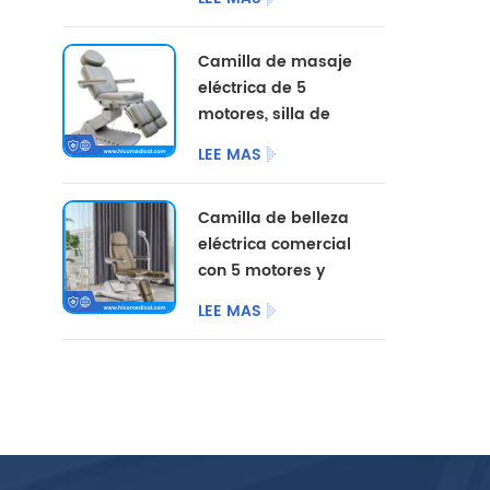
opciones de color
personalizadas.
Camilla de masaje
eléctrica de 5
motores, silla de
pedicura
LEE MAS
cosmética,
mobiliario de
Camilla de belleza
salón, camilla de
eléctrica comercial
belleza eléctrica
con 5 motores y
para centro de
patas divididas.
podología.
LEE MAS