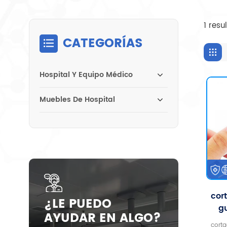
1 res
CATEGORÍAS
Hospital Y Equipo Médico
Muebles De Hospital
cor
¿LE PUEDO
g
AYUDAR EN ALGO?
ins
cort