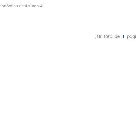
dodóntico dental con 4
ntas de equipo dental
Un total de
1
pagi