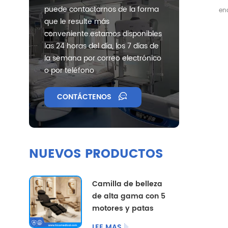
puede contactarnos de la forma
en
que le resulte más
pu
conveniente.estamos disponibles
las 24 horas del día, los 7 días de
la semana por correo electrónico
o por teléfono
CONTÁCTENOS
NUEVOS PRODUCTOS
Camilla de belleza
de alta gama con 5
motores y patas
divididas, con
LEE MAS