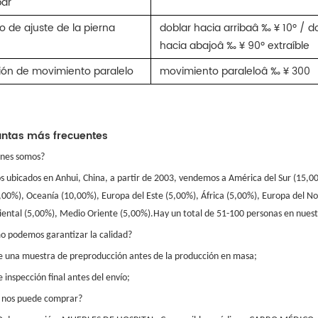
bar
o de ajuste de la pierna
doblar hacia arribaâ ‰ ¥ 10º / d
hacia abajoâ ‰ ¥ 90º extraíble
ión de movimiento paralelo
movimiento paraleloâ ‰ ¥ 300
ntas más frecuentes
énes somos?
 ubicados en Anhui, China, a partir de 2003, vendemos a América del Sur (15,00
,00%), Oceanía (10,00%), Europa del Este (5,00%), África (5,00%), Europa del No
iental (5,00%), Medio Oriente (5,00%).Hay un total de 51-100 personas en nuestr
o podemos garantizar la calidad?
e una muestra de preproducción antes de la producción en masa;
 inspección final antes del envío;
 nos puede comprar?