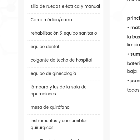
silla de ruedas eléctrica y manual
princ
Carro médico/carro
•
mate
rehabilitación & equipo sanitario
la ba
limpia
equipo dental
•
sumi
colgante de techo de hospital
bater
baja.
equipo de ginecología
•
pane
lámpara y luz de la sala de
todas
operaciones
mesa de quirófano
instrumentos y consumibles
quirúrgicos