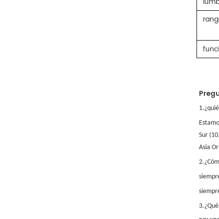
lum
rang
func
Pregu
1.¿qui
Estamos
Sur (10
Asia Or
2.¿Cóm
siempr
siempre
3.¿Qué