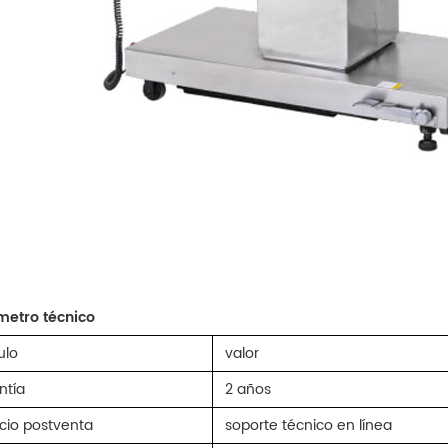
etro técnico
ulo
valor
ntía
2 años
icio postventa
soporte técnico en línea