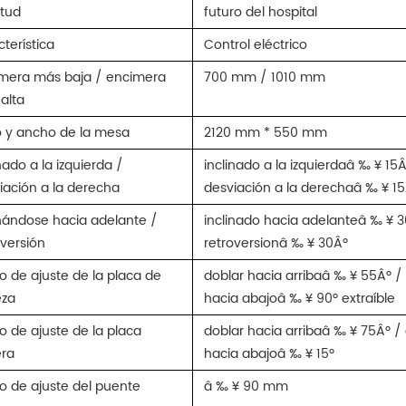
itud
futuro del hospital
cterística
Control eléctrico
mera más baja / encimera
700 mm / 1010 mm
alta
o y ancho de la mesa
2120 mm * 550 mm
nado a la izquierda /
inclinado a la izquierdaâ ‰ ¥ 15Â
iación a la derecha
desviación a la derechaâ ‰ ¥ 1
inándose hacia adelante /
inclinado hacia adelanteâ ‰ ¥ 3
oversión
retroversionâ ‰ ¥ 30Âº
o de ajuste de la placa de
doblar hacia arribaâ ‰ ¥ 55Âº /
eza
hacia abajoâ ‰ ¥ 90º extraíble
o de ajuste de la placa
doblar hacia arribaâ ‰ ¥ 75Âº /
era
hacia abajoâ ‰ ¥ 15º
o de ajuste del puente
â ‰ ¥ 90 mm