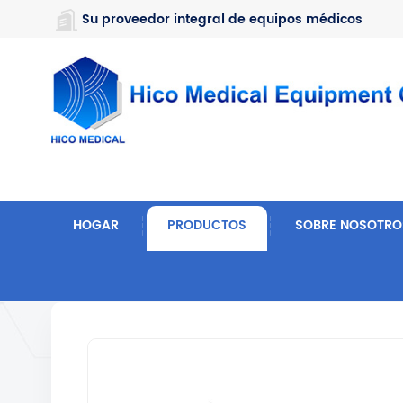
https://www.microsoft.com/en-us/microsoft-teams/log-in
Su proveedor integral de equipos médicos
HOGAR
PRODUCTOS
SOBRE NOSOTRO
Hogar
Hospital Y Equipo Médico
Mesa De Quiró