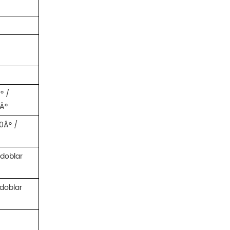
º /
5Âº
0Âº /
 doblar
 doblar