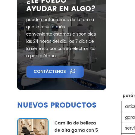
¿LE PUEDO
AYUDAR EN ALGO?
puede contactarnos de la forma
que le resulte más
conveniente.estamos disponibles
las 24 horas del día, los 7 días de
la semana por correo electrónico
o por teléfono
CONTÁCTENOS
parám
NUEVOS PRODUCTOS
artíc
gara
Camilla de belleza
serv
de alta gama con 5