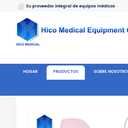
https://www.microsoft.com/en-us/microsoft-teams/log-in
Su proveedor integral de equipos médicos
HOGAR
PRODUCTOS
SOBRE NOSOTRO
Hogar
Hospital Y Equipo Médico
Cama De Hospi