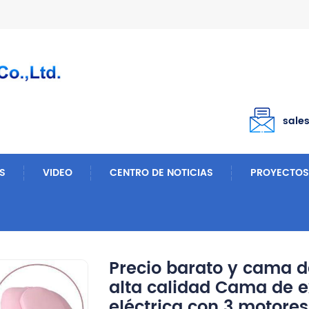
sale
S
VIDEO
CENTRO DE NOTICIAS
PROYECTOS
tal
Precio Barato Y Cama De Hospital Multifuncional De Alta Calidad Cama De Examen Ginecológico Eléctrica Con 3 Motores
Precio barato y cama d
alta calidad Cama de 
eléctrica con 3 motores