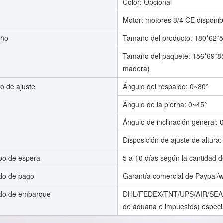
Color: Opcional
Motor: motores 3/4 CE disponib
ño
Tamaño del producto: 180*62*
Tamaño del paquete: 156*69*85
madera)
o de ajuste
Ángulo del respaldo: 0~80°
Ángulo de la pierna: 0~45°
Ángulo de inclinación general: 
Disposición de ajuste de altura
po de espera
5 a 10 días según la cantidad d
do de pago
Garantía comercial de Paypal/w
do de embarque
DHL/FEDEX/TNT/UPS/AIR/SEA (e
de aduana e impuestos) especi