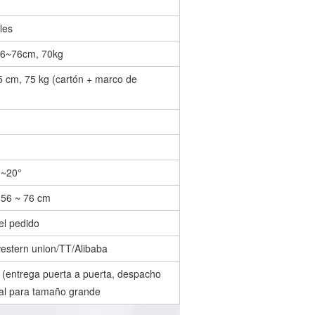
les
56~76cm, 70kg
 cm, 75 kg (cartón + marco de
0~20°
: 56 ~ 76 cm
el pedido
estern union/TT/Alibaba
ntrega puerta a puerta, despacho
al para tamaño grande