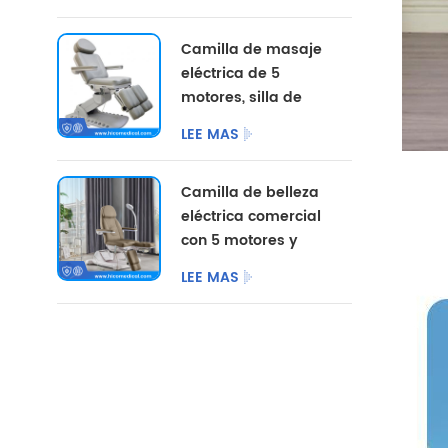
opciones de color
personalizadas.
Camilla de masaje
eléctrica de 5
motores, silla de
pedicura
LEE MAS
cosmética,
mobiliario de
Camilla de belleza
salón, camilla de
eléctrica comercial
belleza eléctrica
con 5 motores y
para centro de
patas divididas.
podología.
LEE MAS