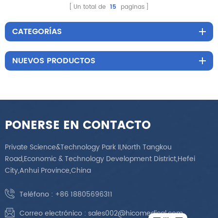
carrito de belleza
salón de belleza con
Un total de
15
paginas
ruedas silenciosas
CATEGORÍAS
NUEVOS PRODUCTOS
PONERSE EN CONTACTO
Private Science&Technology Park II,North Tangkou
Road,Economic & Technology Development District,Hefei
City,Anhui Province,China
Teléfono :
+86 18805696311
Correo electrónico :
sales002@hicomedical.com