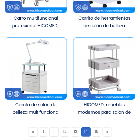
Carro multifuncional
Carrito de herramientas
profesional HICOMED, ​​
de salón de belleza
carro de equipo médico
Popular HICOMED, ​​cajón
para salón de belleza,
multicapa, carrito de
carro con dos cajones
belleza de desinfección
UV con luz de lupa
Carrito de salón de
HICOMED, ​​muebles
belleza multifuncional
modernos para salón de
médico HICOMED, ​​
Spa, carrito de belleza,
gabinete de desinfección
carrito móvil para
1
...
12
13
14
15
de ozono ultravioleta LED,
almacenamiento de