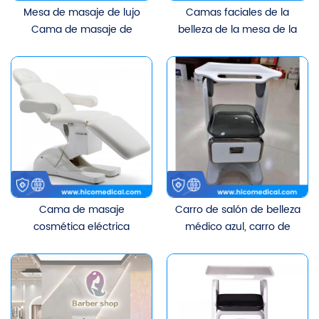
Mesa de masaje de lujo
Camas faciales de la
Cama de masaje de
belleza de la mesa de la
madera maciza Spa
cama del masaje
Cama facial
cosmético eléctrico
Cama de masaje
Carro de salón de belleza
cosmética eléctrica
médico azul, carro de
portátil de 3 motores
herramientas bucales
dentales para clínica,
estante de
almacenamiento móvil,
carro de trabajo con 2