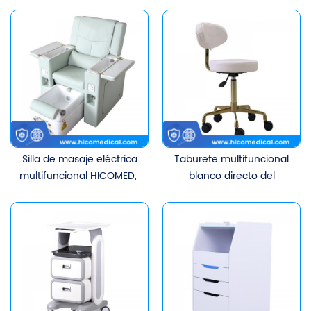
champú especial cama
pedicura de alta calidad,
de masaje tratamiento
cajón multicapa, belleza,
de cabeza cama
SPA, Hospital, centro de
circulación de agua
salud, carrito móvil con
fumigación baño de pies
ruedas
Silla de masaje eléctrica
Taburete multifuncional
multifuncional HICOMED, ​​
blanco directo del
silla para pedicura de
fabricante, Base dorada,
uñas, muebles de salón
ajuste de altura, silla de
de belleza de pestañas,
técnico de salón de
silla para manicura de
belleza, taburete de
doble uso
belleza