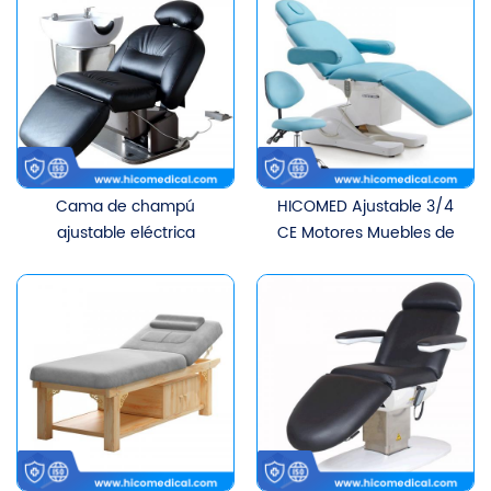
Cama de champú
HICOMED Ajustable 3/4
ajustable eléctrica
CE Motores Muebles de
cómoda moderna
salón de belleza Cama
HICOMED, ​​muebles de
de belleza Cama de
masaje de belleza, silla de
terapia facial cosmética
champú para salón de
Cama de masaje con
belleza
función de calefacción