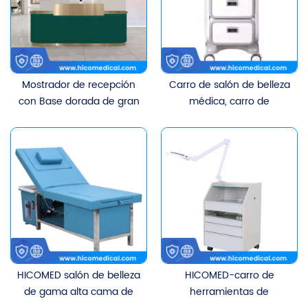
cajones
Mostrador de recepción
Carro de salón de belleza
con Base dorada de gran
médica, carro de
oferta de lujo moderno,
herramientas bucales
mostrador de color con
dentales para clínica,
logotipo personalizado
estante de
para salón de belleza
almacenamiento móvil,
carro de trabajo con
cajones
HICOMED salón de belleza
HICOMED-carro de
de gama alta cama de
herramientas de