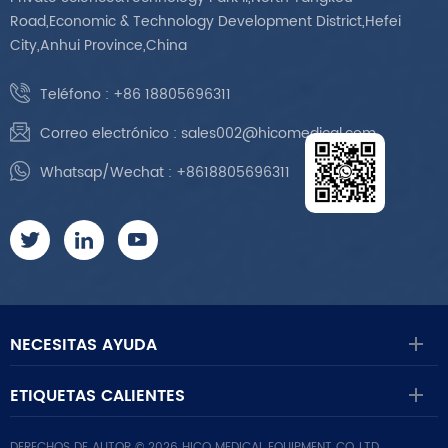
Road,Economic & Technology Development District,Hefei
City,Anhui Province,China
Teléfono :
+86 18805696311
Correo electrónico :
sales002@hicomedical.com
Whatsap/Wechat :
+8618805696311
NECESITAS AYUDA
ETIQUETAS CALIENTES
DERECHOS DE AUTOR © 2026 HICO MEDICAL EQUIPMENT CO.,LTD..