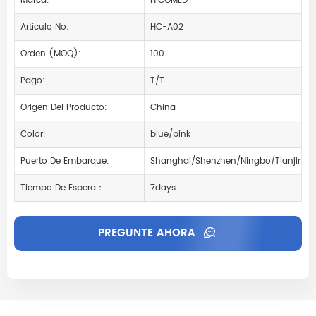
Marca:
HICOMED
Artículo No:
HC-A02
Orden (MOQ):
100
Pago:
T/T
Origen Del Producto:
China
Color:
blue/pink
Puerto De Embarque:
Shanghai/Shenzhen/Ningbo/Tianjin
Tiempo De Espera：
7days
PREGUNTE AHORA